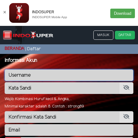
×
INDOSUPER
Download
INDOSUPER Mobile App
MASUK
DAFTAR
BERANDA
Daftar
Informasi Akun
Wajib Kombinasi Huruf kecil & Angka, .
Minimal karakter adalah 8. Contoh : strong89