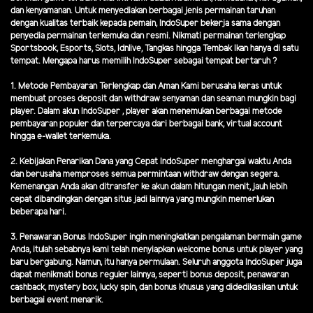
dan kenyamanan. Untuk menyediakan berbagai jenis permainan taruhan
dengan kualitas terbaik kepada pemain, IndoSuper bekerja sama dengan
penyedia permainan terkemuka dan resmi. Nikmati permainan terlengkap
Sportsbook, Esports, Slots, Idnlive, Tangkas hingga Tembak Ikan hanya di satu
tempat. Mengapa harus memilih IndoSuper sebagai tempat bertaruh ?
1. Metode Pembayaran Terlengkap dan Aman Kami berusaha keras untuk
membuat proses deposit dan withdraw senyaman dan seaman mungkin bagi
player. Dalam akun IndoSuper , player akan menemukan berbagai metode
pembayaran populer dan terpercaya dari berbagai bank, virtual account
hingga e-wallet terkemuka.
2. Kebijakan Penarikan Dana yang Cepat IndoSuper menghargai waktu Anda
dan berusaha memproses semua permintaan withdraw dengan segera.
Kemenangan Anda akan ditransfer ke akun dalam hitungan menit, jauh lebih
cepat dibandingkan dengan situs jadi lainnya yang mungkin memerlukan
beberapa hari.
3. Penawaran Bonus IndoSuper ingin meningkatkan pengalaman bermain game
Anda, itulah sebabnya kami telah menyiapkan welcome bonus untuk player yang
baru bergabung. Namun, itu hanya permulaan. Seluruh anggota IndoSuper juga
dapat menikmati bonus reguler lainnya, seperti bonus deposit, penawaran
cashback, mystery box, lucky spin, dan bonus khusus yang didedikasikan untuk
berbagai event menarik.