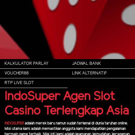
KALKULATOR PARLAY
JADWAL BANK
VOUCHER88
LINK ALTERNATIF
RTP LIVE SLOT
IndoSuper Agen Slot
Casino Terlengkap Asia
INDOSUPER
adalah merek baru namun sudah terkenal di dunia taruhan online.
Misi utama kami adalah memastikan anggota kami mendapatkan pengalaman
bermain game terbaik. Nilai inti kami adalah keamanan, kemudahan, keragaman,