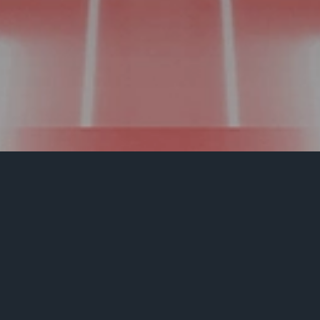
WAL BANK
VOUCHER88
LINK ALTER
Lisensi
Slot Casino Terlengkap