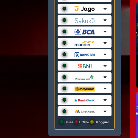
Online
Offline
Gangguan