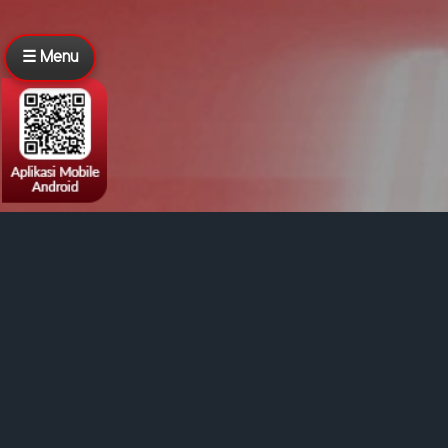
☰ Menu
KALKULATOR PARLAY
JAD
IndoSuper Agen 
Asia