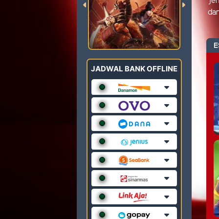
je
dan
E
JADWAL BANK OFFLINE