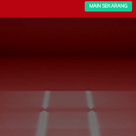
MAIN SEKARANG