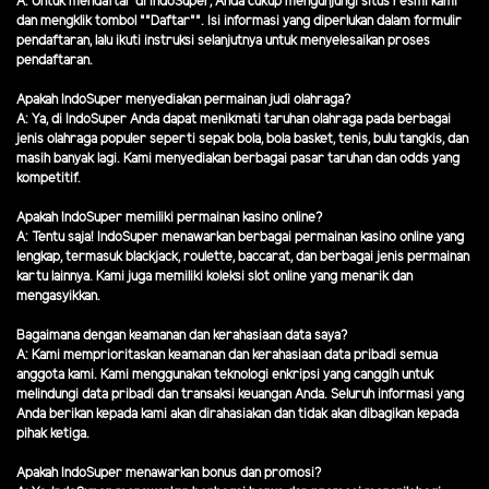
A: Untuk mendaftar di IndoSuper, Anda cukup mengunjungi situs resmi kami
dan mengklik tombol ""Daftar"". Isi informasi yang diperlukan dalam formulir
pendaftaran, lalu ikuti instruksi selanjutnya untuk menyelesaikan proses
pendaftaran.
Apakah IndoSuper menyediakan permainan judi olahraga?
A: Ya, di IndoSuper Anda dapat menikmati taruhan olahraga pada berbagai
jenis olahraga populer seperti sepak bola, bola basket, tenis, bulu tangkis, dan
masih banyak lagi. Kami menyediakan berbagai pasar taruhan dan odds yang
kompetitif.
Apakah IndoSuper memiliki permainan kasino online?
A: Tentu saja! IndoSuper menawarkan berbagai permainan kasino online yang
lengkap, termasuk blackjack, roulette, baccarat, dan berbagai jenis permainan
kartu lainnya. Kami juga memiliki koleksi slot online yang menarik dan
mengasyikkan.
Bagaimana dengan keamanan dan kerahasiaan data saya?
A: Kami memprioritaskan keamanan dan kerahasiaan data pribadi semua
anggota kami. Kami menggunakan teknologi enkripsi yang canggih untuk
melindungi data pribadi dan transaksi keuangan Anda. Seluruh informasi yang
Anda berikan kepada kami akan dirahasiakan dan tidak akan dibagikan kepada
pihak ketiga.
Apakah IndoSuper menawarkan bonus dan promosi?