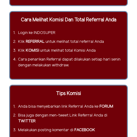
Cara Melihat Komisi Dan Total Referral Anda
1.
Login ke INDOSUPER
2.
Klik
REFERRAL
untuk melihat total referral Anda
3.
Klik
KOMISI
untuk melihat total Komisi Anda
4.
Cara penarikan Referral dapat dilakukan setiap hari senin
dengan melakukan withdraw.
Tips Komisi
1.
Anda bisa menyebarkan link Referral Anda ke
FORUM
2.
Bisa juga dengan men-tweet Link Referral Anda di
TWITTER
3.
Melakukan posting komentar di
FACEBOOK