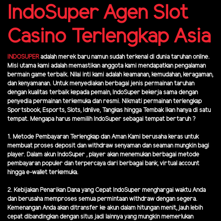
IndoSuper Agen Slot
Casino Terlengkap Asia
INDOSUPER
adalah merek baru namun sudah terkenal di dunia taruhan online.
Misi utama kami adalah memastikan anggota kami mendapatkan pengalaman
bermain game terbaik. Nilai inti kami adalah keamanan, kemudahan, keragaman,
dan kenyamanan. Untuk menyediakan berbagai jenis permainan taruhan
dengan kualitas terbaik kepada pemain, IndoSuper bekerja sama dengan
penyedia permainan terkemuka dan resmi. Nikmati permainan terlengkap
Sportsbook, Esports, Slots, Idnlive, Tangkas hingga Tembak Ikan hanya di satu
tempat. Mengapa harus memilih IndoSuper sebagai tempat bertaruh ?
1. Metode Pembayaran Terlengkap dan Aman Kami berusaha keras untuk
membuat proses deposit dan withdraw senyaman dan seaman mungkin bagi
player. Dalam akun IndoSuper , player akan menemukan berbagai metode
pembayaran populer dan terpercaya dari berbagai bank, virtual account
hingga e-wallet terkemuka.
2. Kebijakan Penarikan Dana yang Cepat IndoSuper menghargai waktu Anda
dan berusaha memproses semua permintaan withdraw dengan segera.
Kemenangan Anda akan ditransfer ke akun dalam hitungan menit, jauh lebih
cepat dibandingkan dengan situs jadi lainnya yang mungkin memerlukan