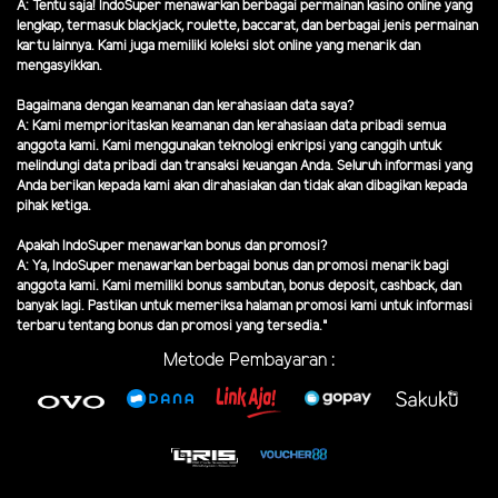
A: Tentu saja! IndoSuper menawarkan berbagai permainan kasino online yang
lengkap, termasuk blackjack, roulette, baccarat, dan berbagai jenis permainan
kartu lainnya. Kami juga memiliki koleksi slot online yang menarik dan
mengasyikkan.
Bagaimana dengan keamanan dan kerahasiaan data saya?
A: Kami memprioritaskan keamanan dan kerahasiaan data pribadi semua
anggota kami. Kami menggunakan teknologi enkripsi yang canggih untuk
melindungi data pribadi dan transaksi keuangan Anda. Seluruh informasi yang
Anda berikan kepada kami akan dirahasiakan dan tidak akan dibagikan kepada
pihak ketiga.
Apakah IndoSuper menawarkan bonus dan promosi?
A: Ya, IndoSuper menawarkan berbagai bonus dan promosi menarik bagi
anggota kami. Kami memiliki bonus sambutan, bonus deposit, cashback, dan
banyak lagi. Pastikan untuk memeriksa halaman promosi kami untuk informasi
terbaru tentang bonus dan promosi yang tersedia."
Metode Pembayaran :